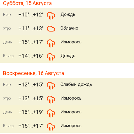
Суббота, 15 Августа
+10°
+12°
Дождь
Ночь
+11°
+13°
Облачно
Утро
+15°
+17°
Изморось
День
+14°
+16°
Дождь
Вечер
Воскресенье, 16 Августа
+12°
+15°
Слабый дождь
Ночь
+13°
+15°
Изморось
Утро
+16°
+19°
Изморось
День
+15°
+17°
Изморось
Вечер