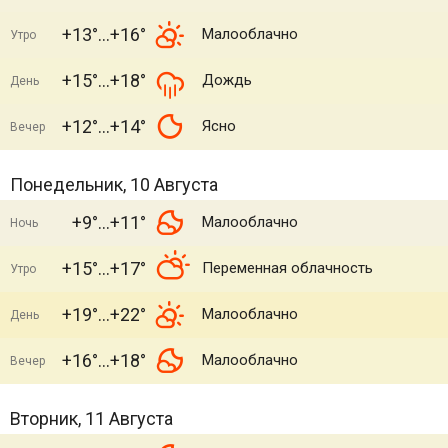
+13°
+16°
Малооблачно
Утро
+15°
+18°
Дождь
День
+12°
+14°
Ясно
Вечер
Понедельник, 10 Августа
+9°
+11°
Малооблачно
Ночь
+15°
+17°
Переменная облачность
Утро
+19°
+22°
Малооблачно
День
+16°
+18°
Малооблачно
Вечер
Вторник, 11 Августа