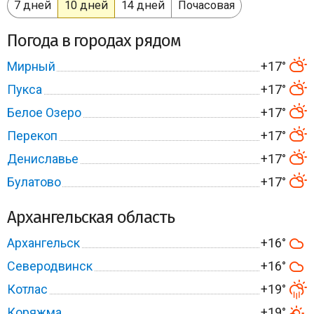
7 дней
10 дней
14 дней
Почасовая
Погода в городах рядом
Мирный
+17°
Пукса
+17°
Белое Озеро
+17°
Перекоп
+17°
Дениславье
+17°
Булатово
+17°
Архангельская область
Архангельск
+16°
Северодвинск
+16°
Котлас
+19°
Коряжма
+19°