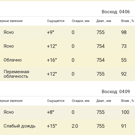
Восход: 04:06
ерные явления
Ощущается
Осадки, мм
Давл., мм
Влаж., %
Ясно
+9°
0
755
98
Ясно
+12°
0
754
73
Облачно
+16°
0
754
55
Переменная
+12°
0
755
92
облачность
Восход: 04:09
ерные явления
Ощущается
Осадки, мм
Давл., мм
Влаж., %
Ясно
+8°
0
755
100
Слабый дождь
+15°
2.0
755
91