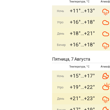
Температура, °C
Атмосф
+11°
+13°
Ночь
+16°
+18°
Утро
+18°
+21°
День
+16°
+18°
Вечер
Пятница, 7 Августа
Температура, °C
Атмосф
+15°
+17°
Ночь
+19°
+22°
Утро
+21°
+23°
День
+17°
+19°