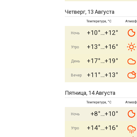
Четверг, 13 Августа
Температура, °C
Атмосф
+10°
+12°
Ночь
+13°
+16°
Утро
+17°
+19°
День
+11°
+13°
Вечер
Пятница, 14 Августа
Температура, °C
Атмосф
+8°
+10°
Ночь
+14°
+16°
Утро