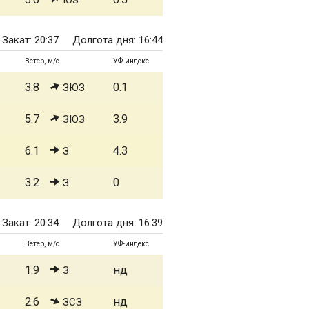
ЮЗ
Закат: 20:37
Долгота дня: 16:44
Ветер, м/с
УФ-индекс
3.8
0.1
ЗЮЗ
5.7
3.9
ЗЮЗ
6.1
4.3
З
3.2
0
З
Закат: 20:34
Долгота дня: 16:39
Ветер, м/с
УФ-индекс
1.9
нд
З
2.6
нд
ЗСЗ