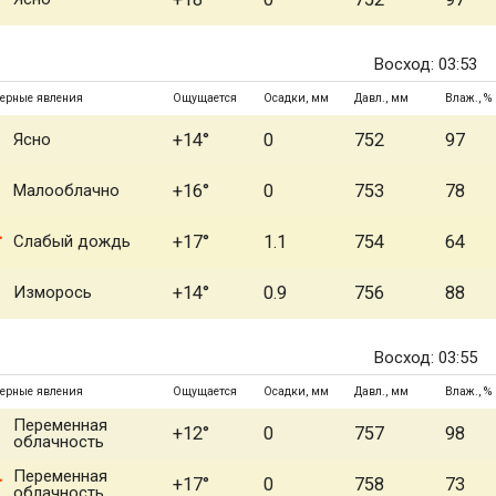
Восход: 03:53
ерные явления
Ощущается
Осадки, мм
Давл., мм
Влаж., %
Ясно
+14°
0
752
97
Малооблачно
+16°
0
753
78
Слабый дождь
+17°
1.1
754
64
Изморось
+14°
0.9
756
88
Восход: 03:55
ерные явления
Ощущается
Осадки, мм
Давл., мм
Влаж., %
Переменная
+12°
0
757
98
облачность
Переменная
+17°
0
758
73
облачность