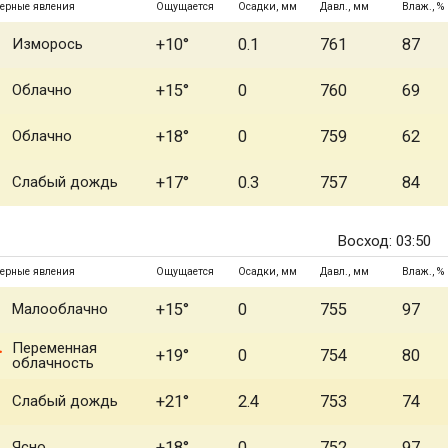
ерные явления
Ощущается
Осадки, мм
Давл., мм
Влаж., %
Изморось
+10°
0.1
761
87
Облачно
+15°
0
760
69
Облачно
+18°
0
759
62
Слабый дождь
+17°
0.3
757
84
Восход: 03:50
ерные явления
Ощущается
Осадки, мм
Давл., мм
Влаж., %
Малооблачно
+15°
0
755
97
Переменная
+19°
0
754
80
облачность
Слабый дождь
+21°
2.4
753
74
Ясно
+18°
0
752
97