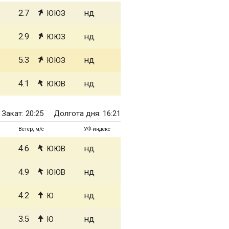
2.7
нд
ЮЮЗ
2.9
нд
ЮЮЗ
5.3
нд
ЮЮЗ
4.1
нд
ЮЮВ
Закат: 20:25
Долгота дня: 16:21
Ветер, м/с
УФ-индекс
4.6
нд
ЮЮВ
4.9
нд
ЮЮВ
4.2
нд
Ю
3.5
нд
Ю