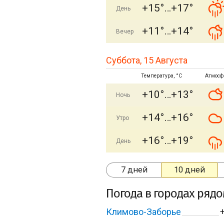
+15°
+17°
День
+11°
+14°
Вечер
Суббота, 15 Августа
Температура, °C
Атмосф
+10°
+13°
Ночь
+14°
+16°
Утро
+16°
+19°
День
7 дней
10 дней
Погода в городах ряд
Климово-Заборье