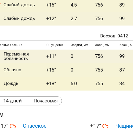
Слабый дождь
+15°
4.5
756
89
Слабый дождь
+12°
2.7
756
99
Восход: 04:12
ерные явления
Ощущается
Осадки, мм
Давл., мм
Влаж., %
Переменная
+11°
0
756
99
облачность
Облачно
+15°
0
755
87
Дождь
+18°
6.0
755
84
14 дней
Почасовая
ом
+17°
Спасское
+17°
Чащин