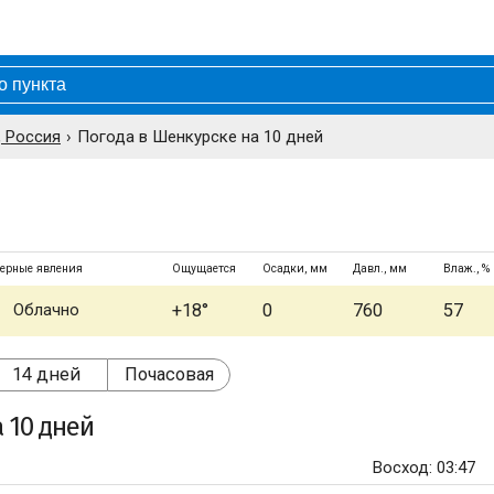
, Россия
Погода в Шенкурске на 10 дней
ерные явления
Ощущается
Осадки, мм
Давл., мм
Влаж., %
Облачно
+18°
0
760
57
14 дней
Почасовая
 10 дней
Восход: 03:47