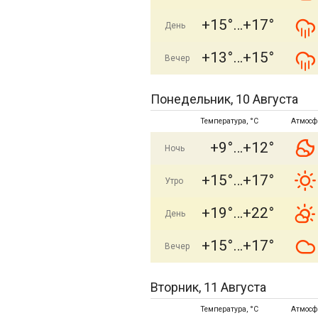
+15°
+17°
День
+13°
+15°
Вечер
Понедельник, 10 Августа
Температура, °C
Атмосф
+9°
+12°
Ночь
+15°
+17°
Утро
+19°
+22°
День
+15°
+17°
Вечер
Вторник, 11 Августа
Температура, °C
Атмосф