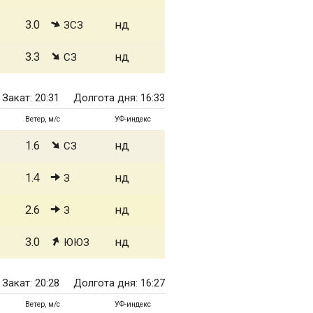
3.0
нд
ЗСЗ
3.3
нд
СЗ
Закат: 20:31
Долгота дня: 16:33
Ветер, м/с
УФ-индекс
1.6
нд
СЗ
1.4
нд
З
2.6
нд
З
3.0
нд
ЮЮЗ
Закат: 20:28
Долгота дня: 16:27
Ветер, м/с
УФ-индекс