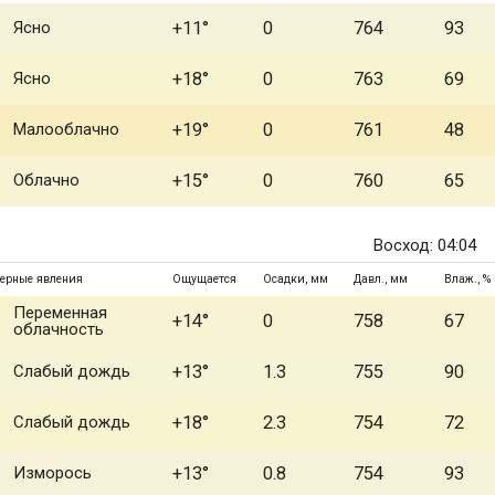
Ясно
+11°
0
764
93
Ясно
+18°
0
763
69
Малооблачно
+19°
0
761
48
Облачно
+15°
0
760
65
Восход: 04:04
ерные явления
Ощущается
Осадки, мм
Давл., мм
Влаж., %
Переменная
+14°
0
758
67
облачность
Слабый дождь
+13°
1.3
755
90
Слабый дождь
+18°
2.3
754
72
Изморось
+13°
0.8
754
93