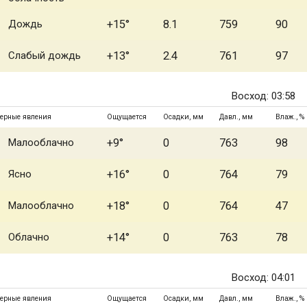
Дождь
+15°
8.1
759
90
Слабый дождь
+13°
2.4
761
97
Восход: 03:58
ерные явления
Ощущается
Осадки, мм
Давл., мм
Влаж., %
Малооблачно
+9°
0
763
98
Ясно
+16°
0
764
79
Малооблачно
+18°
0
764
47
Облачно
+14°
0
763
78
Восход: 04:01
ерные явления
Ощущается
Осадки, мм
Давл., мм
Влаж., %