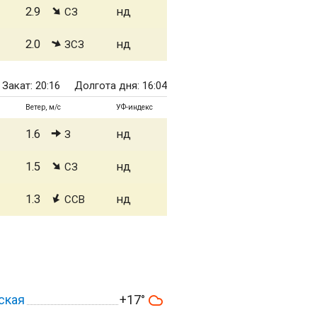
2.9
нд
СЗ
2.0
нд
ЗСЗ
Закат: 20:16
Долгота дня: 16:04
Ветер, м/с
УФ-индекс
1.6
нд
З
1.5
нд
СЗ
1.3
нд
ССВ
ская
+17°