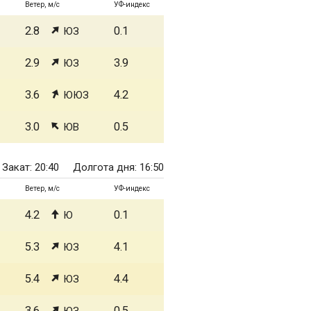
Ветер, м/с
УФ-индекс
2.8
0.1
ЮЗ
2.9
3.9
ЮЗ
3.6
4.2
ЮЮЗ
3.0
0.5
ЮВ
Закат: 20:40
Долгота дня: 16:50
Ветер, м/с
УФ-индекс
4.2
0.1
Ю
5.3
4.1
ЮЗ
5.4
4.4
ЮЗ
3.6
0.5