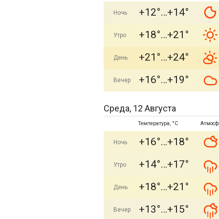
+12°
+14°
Ночь
+18°
+21°
Утро
+21°
+24°
День
+16°
+19°
Вечер
Среда, 12 Августа
Температура, °C
Атмосф
+16°
+18°
Ночь
+14°
+17°
Утро
+18°
+21°
День
+13°
+15°
Вечер