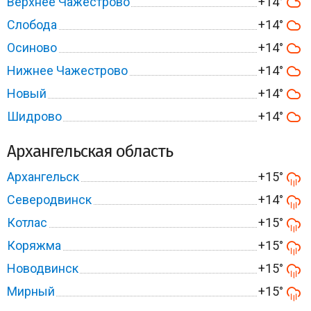
Верхнее Чажестрово
+14°
Слобода
+14°
Осиново
+14°
Нижнее Чажестрово
+14°
Новый
+14°
Шидрово
+14°
Архангельская область
Архангельск
+15°
Северодвинск
+14°
Котлас
+15°
Коряжма
+15°
Новодвинск
+15°
Мирный
+15°