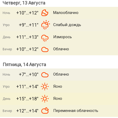
Четверг, 13 Августа
+10°
+12°
Малооблачно
Ночь
+9°
+11°
Слабый дождь
Утро
+11°
+13°
Изморось
День
+10°
+12°
Облачно
Вечер
Пятница, 14 Августа
+7°
+10°
Облачно
Ночь
+11°
+14°
Ясно
Утро
+15°
+18°
Ясно
День
+12°
+14°
Переменная облачность
Вечер