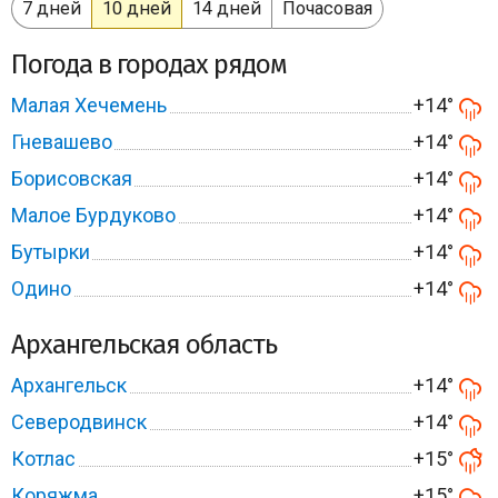
7 дней
10 дней
14 дней
Почасовая
Погода в городах рядом
Малая Хечемень
+14°
Гневашево
+14°
Борисовская
+14°
Малое Бурдуково
+14°
Бутырки
+14°
Одино
+14°
Архангельская область
Архангельск
+14°
Северодвинск
+14°
Котлас
+15°
Коряжма
+15°