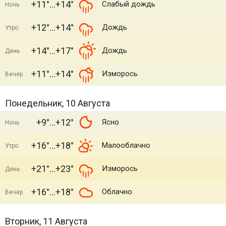
+11°
+14°
Слабый дождь
Ночь
+12°
+14°
Дождь
Утро
+14°
+17°
Дождь
День
+11°
+14°
Изморось
Вечер
Понедельник, 10 Августа
+9°
+12°
Ясно
Ночь
+16°
+18°
Малооблачно
Утро
+21°
+23°
Изморось
День
+16°
+18°
Облачно
Вечер
Вторник, 11 Августа