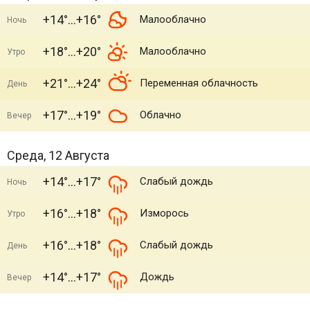
+14°
+16°
Малооблачно
Ночь
+18°
+20°
Малооблачно
Утро
+21°
+24°
Переменная облачность
День
+17°
+19°
Облачно
Вечер
Среда, 12 Августа
+14°
+17°
Слабый дождь
Ночь
+16°
+18°
Изморось
Утро
+16°
+18°
Слабый дождь
День
+14°
+17°
Дождь
Вечер