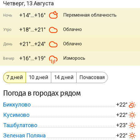
Четверг, 13 Августа
+14°
+16°
Переменная облачность
Ночь
+18°
+21°
Облачно
Утро
+21°
+24°
Облачно
День
+16°
+19°
Изморось
Вечер
7 дней
10 дней
14 дней
Почасовая
Погода в городах рядом
Биккулово
+22°
Кусимово
+22°
Ташбулатово
+23°
Зеленая Поляна
+22°