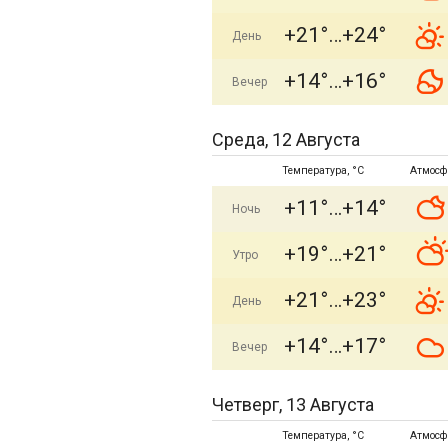
+21°
+24°
День
+14°
+16°
Вечер
Среда, 12 Августа
Температура, °C
Атмосф
+11°
+14°
Ночь
+19°
+21°
Утро
+21°
+23°
День
+14°
+17°
Вечер
Четверг, 13 Августа
Температура, °C
Атмосф