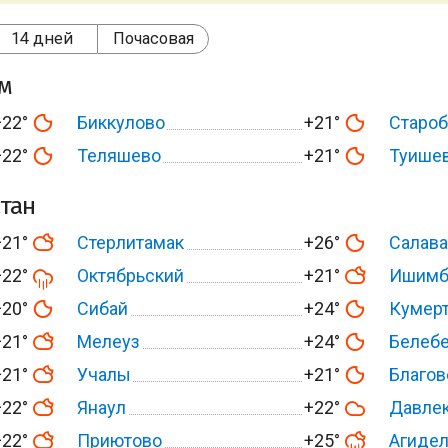
14 дней
Почасовая
ом
+22°
Биккулово
+21°
Староб
+22°
Теляшево
+21°
Туише
тан
+21°
Стерлитамак
+26°
Салава
+22°
Октябрьский
+21°
Ишимб
+20°
Сибай
+24°
Кумер
+21°
Мелеуз
+24°
Белеб
+21°
Учалы
+21°
Благо
+22°
Янаул
+22°
Давле
+22°
Приютово
+25°
Агиде