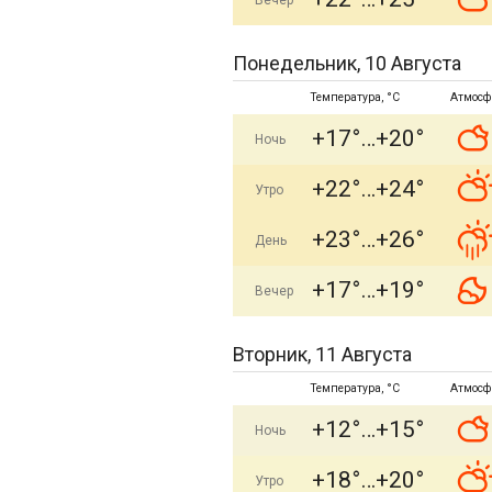
Вечер
Понедельник, 10 Августа
Температура, °C
Атмосф
+17°
+20°
Ночь
+22°
+24°
Утро
+23°
+26°
День
+17°
+19°
Вечер
Вторник, 11 Августа
Температура, °C
Атмосф
+12°
+15°
Ночь
+18°
+20°
Утро