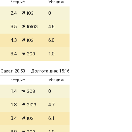
Ветер, м/с
УФ-индекс
2.4
0
ЮЗ
3.5
4.6
ЮЮЗ
4.3
6.0
ЮЗ
3.4
1.0
ЗСЗ
Закат: 20:50
Долгота дня: 15:16
Ветер, м/с
УФ-индекс
1.4
0
ЗСЗ
1.8
4.7
ЗЮЗ
3.4
6.1
ЮЗ
3.0
1.0