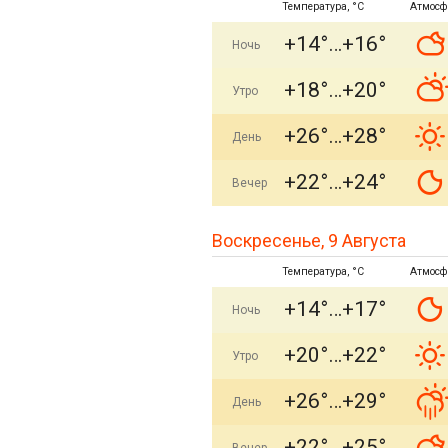
Температура, °C
Атмосф
+14°
+16°
Ночь
+18°
+20°
Утро
+26°
+28°
День
+22°
+24°
Вечер
Воскресенье, 9 Августа
Температура, °C
Атмосф
+14°
+17°
Ночь
+20°
+22°
Утро
+26°
+29°
День
+22°
+25°