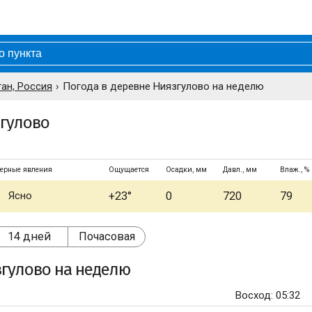
ан, Россия
Погода в деревне Ниязгулово на неделю
згулово
ерные явления
Ощущается
Осадки, мм
Давл., мм
Влаж., %
Ясно
+23°
0
720
79
14 дней
Почасовая
згулово
на неделю
Восход: 05:32