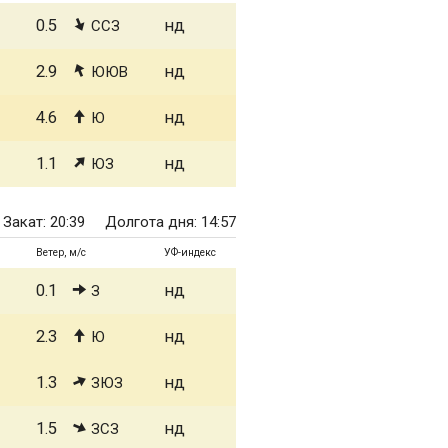
0.5
нд
ССЗ
2.9
нд
ЮЮВ
4.6
нд
Ю
1.1
нд
ЮЗ
Закат: 20:39
Долгота дня: 14:57
Ветер, м/с
УФ-индекс
0.1
нд
З
2.3
нд
Ю
1.3
нд
ЗЮЗ
1.5
нд
ЗСЗ