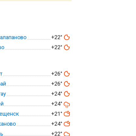
алапаново
+22°
во
+22°
т
+26°
ай
+26°
тау
+24°
ей
+24°
вещенск
+21°
каново
+24°
ль
+22°