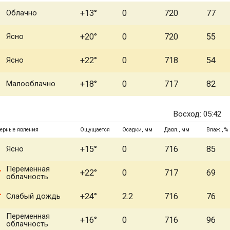
Облачно
+13°
0
720
77
Ясно
+20°
0
720
55
Ясно
+22°
0
718
54
Малооблачно
+18°
0
717
82
Восход: 05:42
ерные явления
Ощущается
Осадки, мм
Давл., мм
Влаж., %
Ясно
+15°
0
716
85
Переменная
+22°
0
717
69
облачность
Слабый дождь
+24°
2.2
716
76
Переменная
+16°
0
716
96
облачность