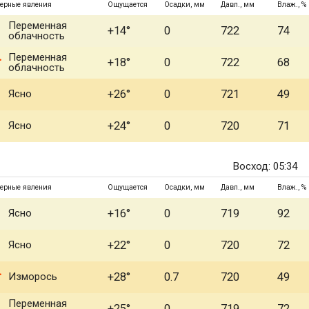
ерные явления
Ощущается
Осадки, мм
Давл., мм
Влаж., %
Переменная
+14°
0
722
74
облачность
Переменная
+18°
0
722
68
облачность
Ясно
+26°
0
721
49
Ясно
+24°
0
720
71
Восход: 05:34
ерные явления
Ощущается
Осадки, мм
Давл., мм
Влаж., %
Ясно
+16°
0
719
92
Ясно
+22°
0
720
72
Изморось
+28°
0.7
720
49
Переменная
+25°
0
719
72