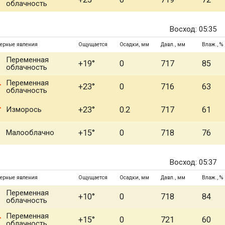
облачность
Восход: 05:35
ерные явления
Ощущается
Осадки, мм
Давл., мм
Влаж., %
Переменная
+19°
0
717
85
облачность
Переменная
+23°
0
716
63
облачность
Изморось
+23°
0.2
717
61
Малооблачно
+15°
0
718
76
Восход: 05:37
ерные явления
Ощущается
Осадки, мм
Давл., мм
Влаж., %
Переменная
+10°
0
718
84
облачность
Переменная
+15°
0
721
60
облачность