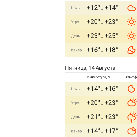
+12°
+14°
Ночь
+20°
+23°
Утро
+23°
+25°
День
+16°
+18°
Вечер
Пятница, 14 Августа
Температура, °C
Атмосф
+14°
+16°
Ночь
+20°
+23°
Утро
+21°
+23°
День
+14°
+17°
Вечер