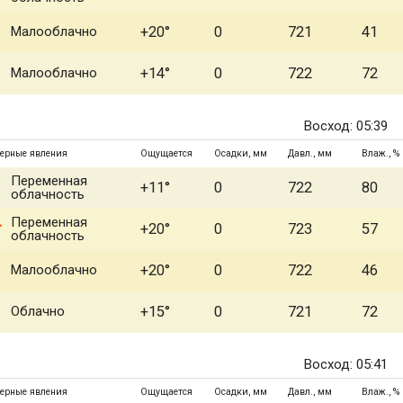
Малооблачно
+20°
0
721
41
Малооблачно
+14°
0
722
72
Восход: 05:39
ерные явления
Ощущается
Осадки, мм
Давл., мм
Влаж., %
Переменная
+11°
0
722
80
облачность
Переменная
+20°
0
723
57
облачность
Малооблачно
+20°
0
722
46
Облачно
+15°
0
721
72
Восход: 05:41
ерные явления
Ощущается
Осадки, мм
Давл., мм
Влаж., %