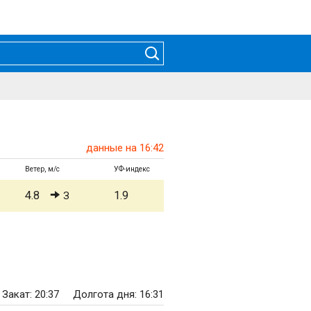
данные на 16:42
Ветер, м/с
УФ-индекс
4.8
1.9
З
Закат: 20:37
Долгота дня: 16:31