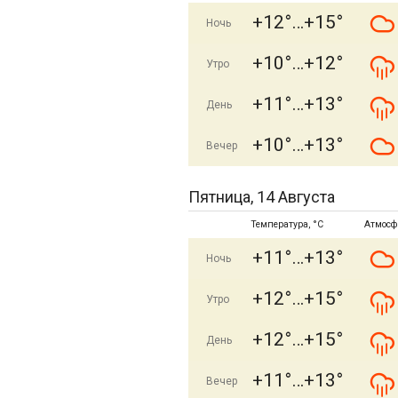
+12°
+15°
Ночь
+10°
+12°
Утро
+11°
+13°
День
+10°
+13°
Вечер
Пятница, 14 Августа
Температура, °C
Атмосф
+11°
+13°
Ночь
+12°
+15°
Утро
+12°
+15°
День
+11°
+13°
Вечер