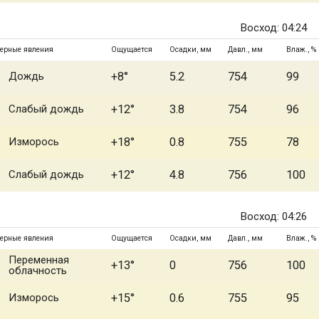
Восход: 04:24
ерные явления
Ощущается
Осадки, мм
Давл., мм
Влаж., %
Дождь
+8°
5.2
754
99
Слабый дождь
+12°
3.8
754
96
Изморось
+18°
0.8
755
78
Слабый дождь
+12°
4.8
756
100
Восход: 04:26
ерные явления
Ощущается
Осадки, мм
Давл., мм
Влаж., %
Переменная
+13°
0
756
100
облачность
Изморось
+15°
0.6
755
95