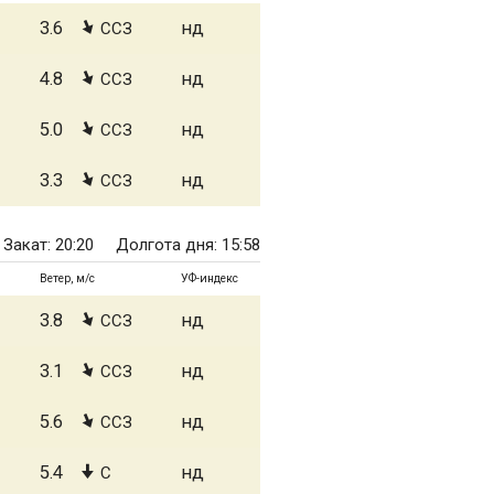
3.6
нд
ССЗ
4.8
нд
ССЗ
5.0
нд
ССЗ
3.3
нд
ССЗ
Закат: 20:20
Долгота дня: 15:58
Ветер, м/с
УФ-индекс
3.8
нд
ССЗ
3.1
нд
ССЗ
5.6
нд
ССЗ
5.4
нд
С