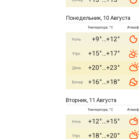
Вечер
Понедельник, 10 Августа
Температура, °C
Атмосф
+9°
+12°
Ночь
+15°
+17°
Утро
+20°
+23°
День
+16°
+18°
Вечер
Вторник, 11 Августа
Температура, °C
Атмосф
+12°
+15°
Ночь
+18°
+20°
Утро