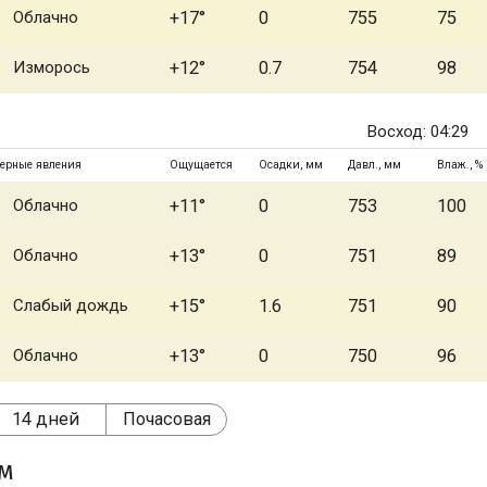
Облачно
+17°
0
755
75
Изморось
+12°
0.7
754
98
Восход: 04:29
ерные явления
Ощущается
Осадки, мм
Давл., мм
Влаж., %
Облачно
+11°
0
753
100
Облачно
+13°
0
751
89
Слабый дождь
+15°
1.6
751
90
Облачно
+13°
0
750
96
14 дней
Почасовая
ом