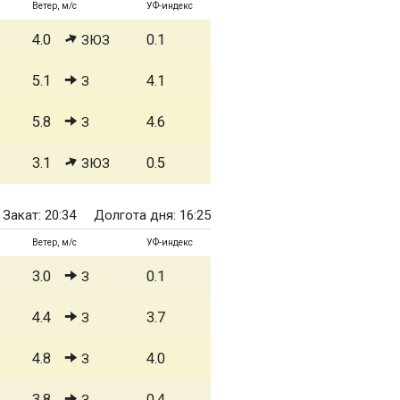
Ветер, м/с
УФ-индекс
4.0
0.1
ЗЮЗ
5.1
4.1
З
5.8
4.6
З
3.1
0.5
ЗЮЗ
Закат: 20:34
Долгота дня: 16:25
Ветер, м/с
УФ-индекс
3.0
0.1
З
4.4
3.7
З
4.8
4.0
З
3.8
0.4