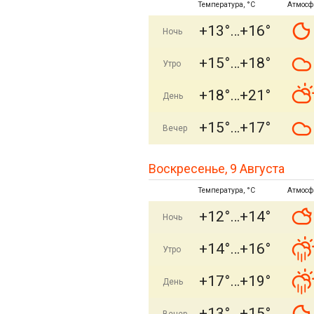
Температура, °C
Атмосф
+13°
+16°
Ночь
+15°
+18°
Утро
+18°
+21°
День
+15°
+17°
Вечер
Воскресенье, 9 Августа
Температура, °C
Атмосф
+12°
+14°
Ночь
+14°
+16°
Утро
+17°
+19°
День
+13°
+15°