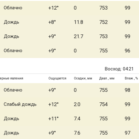
Облачно
+12°
0
753
99
Дождь
+8°
11.8
752
99
Дождь
+9°
21.7
753
99
Облачно
+9°
0
755
96
Восход: 04:21
ерные явления
Ощущается
Осадки, мм
Давл., мм
Влаж., %
Облачно
+9°
0
755
98
Слабый дождь
+12°
2.0
754
99
Дождь
+11°
7.4
755
99
Дождь
+9°
7.6
755
97