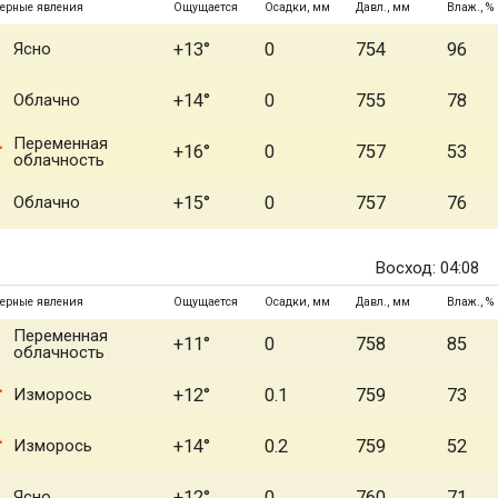
ерные явления
Ощущается
Осадки, мм
Давл., мм
Влаж., %
Ясно
+13°
0
754
96
Облачно
+14°
0
755
78
Переменная
+16°
0
757
53
облачность
Облачно
+15°
0
757
76
Восход: 04:08
ерные явления
Ощущается
Осадки, мм
Давл., мм
Влаж., %
Переменная
+11°
0
758
85
облачность
Изморось
+12°
0.1
759
73
Изморось
+14°
0.2
759
52
Ясно
+12°
0
760
71