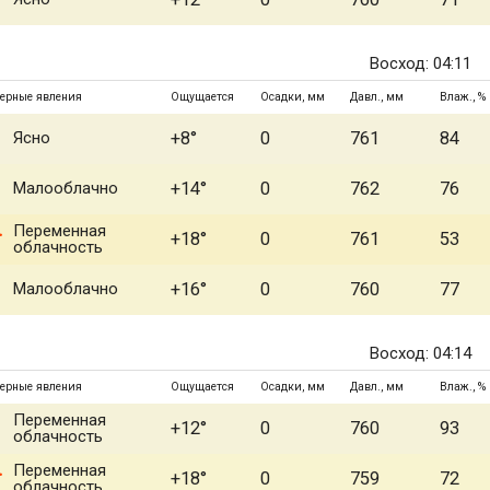
Восход: 04:11
ерные явления
Ощущается
Осадки, мм
Давл., мм
Влаж., %
Ясно
+8°
0
761
84
Малооблачно
+14°
0
762
76
Переменная
+18°
0
761
53
облачность
Малооблачно
+16°
0
760
77
Восход: 04:14
ерные явления
Ощущается
Осадки, мм
Давл., мм
Влаж., %
Переменная
+12°
0
760
93
облачность
Переменная
+18°
0
759
72
облачность