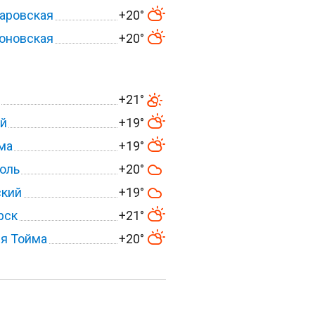
аровская
+20°
оновская
+20°
+21°
й
+19°
ма
+19°
оль
+20°
ский
+19°
рск
+21°
я Тойма
+20°