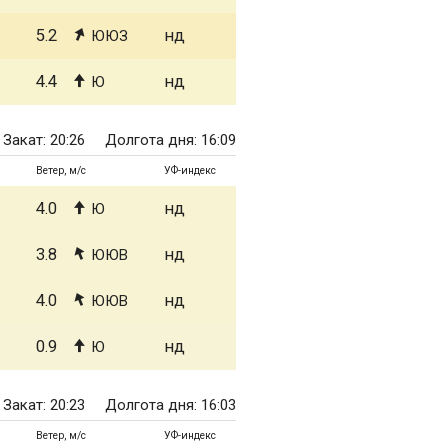
5.2
нд
ЮЮЗ
4.4
нд
Ю
Закат: 20:26
Долгота дня: 16:09
Ветер, м/с
УФ-индекс
4.0
нд
Ю
3.8
нд
ЮЮВ
4.0
нд
ЮЮВ
0.9
нд
Ю
Закат: 20:23
Долгота дня: 16:03
Ветер, м/с
УФ-индекс