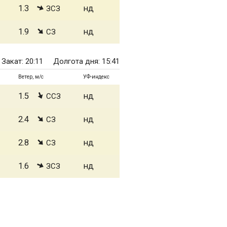
1.3
нд
ЗСЗ
1.9
нд
СЗ
Закат: 20:11
Долгота дня: 15:41
Ветер, м/с
УФ-индекс
1.5
нд
ССЗ
2.4
нд
СЗ
2.8
нд
СЗ
1.6
нд
ЗСЗ