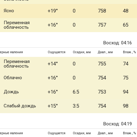
Ясно
+19°
0
758
48
Переменная
+16°
0
757
65
облачность
Восход: 04:16
ерные явления
Ощущается
Осадки, мм
Давл., мм
Влаж., %
Переменная
+14°
0
755
74
облачность
Облачно
+16°
0
754
75
Дождь
+16°
6.5
753
94
Слабый дождь
+15°
3.5
754
98
Восход: 04:19
ерные явления
Ощущается
Осадки, мм
Давл., мм
Влаж., %