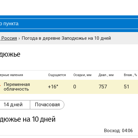
, Россия
Погода в деревне Заподюжье на 10 дней
одюжье
ерные явления
Ощущается
Осадки, мм
Давл., мм
Влаж., %
Переменная
+16°
0
757
51
облачность
14 дней
Почасовая
одюжье
на 10 дней
Восход: 04:06