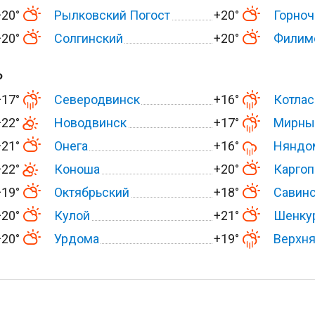
+20°
Рылковский Погост
+20°
Горноч
+20°
Солгинский
+20°
Филим
ь
+17°
Северодвинск
+16°
Котлас
+22°
Новодвинск
+17°
Мирны
+21°
Онега
+16°
Няндо
+22°
Коноша
+20°
Каргоп
+19°
Октябрьский
+18°
Савин
+20°
Кулой
+21°
Шенку
+20°
Урдома
+19°
Верхня