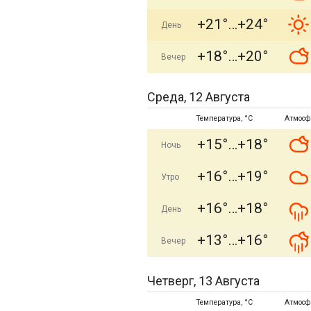
+21°
+24°
День
+18°
+20°
Вечер
Среда, 12 Августа
Температура, °C
Атмосф
+15°
+18°
Ночь
+16°
+19°
Утро
+16°
+18°
День
+13°
+16°
Вечер
Четверг, 13 Августа
Температура, °C
Атмосф