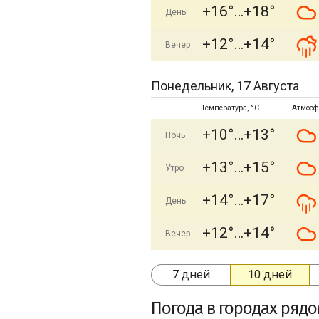
+16°
+18°
День
+12°
+14°
Вечер
Понедельник, 17 Августа
Температура, °C
Атмосф
+10°
+13°
Ночь
+13°
+15°
Утро
+14°
+17°
День
+12°
+14°
Вечер
7 дней
10 дней
Погода в городах ряд