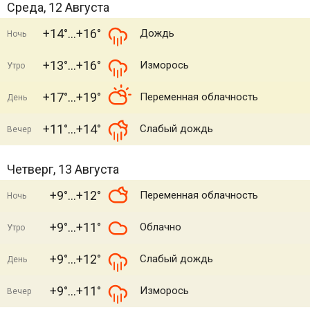
Среда, 12 Августа
+14°
+16°
Дождь
Ночь
+13°
+16°
Изморось
Утро
+17°
+19°
Переменная облачность
День
+11°
+14°
Слабый дождь
Вечер
Четверг, 13 Августа
+9°
+12°
Переменная облачность
Ночь
+9°
+11°
Облачно
Утро
+9°
+12°
Слабый дождь
День
+9°
+11°
Изморось
Вечер