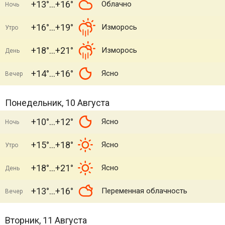
+13°
+16°
Облачно
Ночь
+16°
+19°
Изморось
Утро
+18°
+21°
Изморось
День
+14°
+16°
Ясно
Вечер
Понедельник, 10 Августа
+10°
+12°
Ясно
Ночь
+15°
+18°
Ясно
Утро
+18°
+21°
Ясно
День
+13°
+16°
Переменная облачность
Вечер
Вторник, 11 Августа