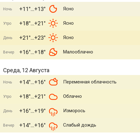
+11°
+13°
Ясно
Ночь
+18°
+21°
Ясно
Утро
+21°
+23°
Ясно
День
+16°
+18°
Малооблачно
Вечер
Среда, 12 Августа
+14°
+16°
Переменная облачность
Ночь
+18°
+21°
Облачно
Утро
+16°
+19°
Изморось
День
+14°
+16°
Слабый дождь
Вечер