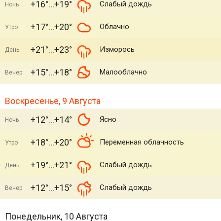
+16°
+19°
Слабый дождь
Ночь
+17°
+20°
Облачно
Утро
+21°
+23°
Изморось
День
+15°
+18°
Малооблачно
Вечер
Воскресенье, 9 Августа
+12°
+14°
Ясно
Ночь
+18°
+20°
Переменная облачность
Утро
+19°
+21°
Слабый дождь
День
+12°
+15°
Слабый дождь
Вечер
Понедельник, 10 Августа