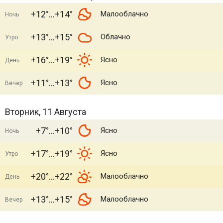
+12°
+14°
Малооблачно
Ночь
+13°
+15°
Облачно
Утро
+16°
+19°
Ясно
День
+11°
+13°
Ясно
Вечер
Вторник, 11 Августа
+7°
+10°
Ясно
Ночь
+17°
+19°
Ясно
Утро
+20°
+22°
Малооблачно
День
+13°
+15°
Малооблачно
Вечер